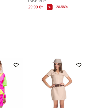
UVP
41,99 €*
29,99 €*
-28.58%
%