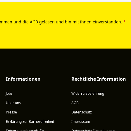
ommen und die
AGB
gelesen und bin mit ihnen einverstanden.
*
Informationen
Rechtliche Information
Jobs
Widerrufsbelehrung
Über uns
AGB
Presse
Datenschutz
Erklärung zur Barrierefreiheit
Impressum
Entsorgungshinweis für
Datenschutz Einstellungen