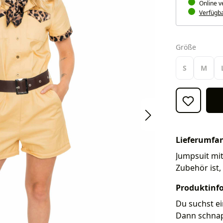
Online v
Verfügbar
auswäh
Größe
S
M
Lieferumfa
Jumpsuit mi
Zubehör ist,
Produktinf
Du suchst ei
Dann schnap