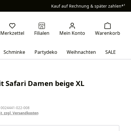
Kauf auf Rechnung & später zahlen*¹
Schminke
Partydeko
Weihnachten
SALE
t Safari Damen beige XL
eis:
 0024441-022-008
St. zzgl. Versandkosten