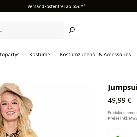
Versandkostenfrei ab 65€ *¹
topartys
Kostüme
Kostümzubehör & Accessoires
Jumpsui
Regulärer Pr
49,99 €
Produktnummer:
Preise inkl. Mw