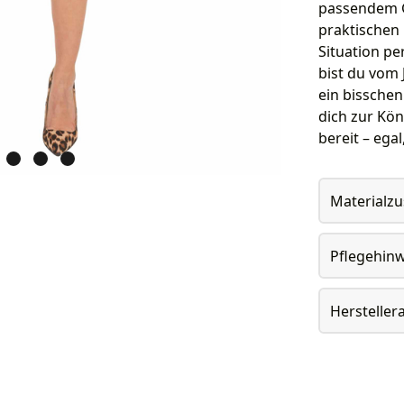
passendem G
praktischen 
Situation pe
bist du vom
ein bisschen
dich zur Kön
bereit – ega
Materialz
Pflegehin
Herstelle