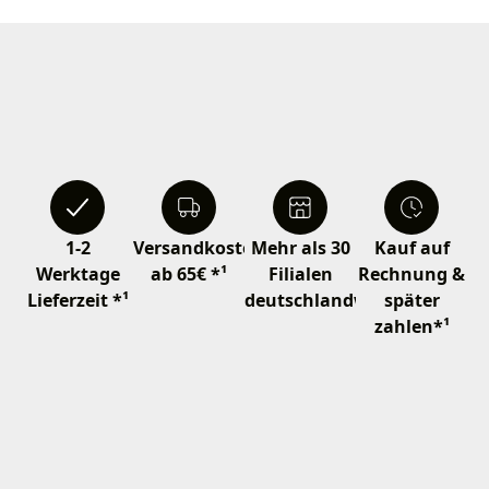
1-2
Versandkostenfrei
Mehr als 30
Kauf auf
Werktage
ab 65€ *¹
Filialen
Rechnung &
Lieferzeit *¹
deutschlandweit
später
zahlen*¹