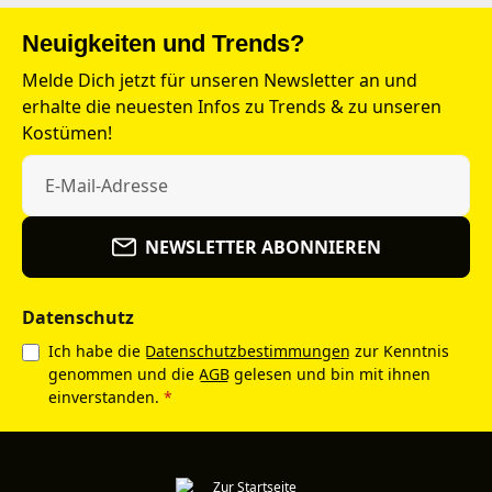
Neuigkeiten und Trends?
Melde Dich jetzt für unseren Newsletter an und
erhalte die neuesten Infos zu Trends & zu unseren
Kostümen!
NEWSLETTER ABONNIEREN
Datenschutz
Ich habe die
Datenschutzbestimmungen
zur Kenntnis
genommen und die
AGB
gelesen und bin mit ihnen
einverstanden.
*