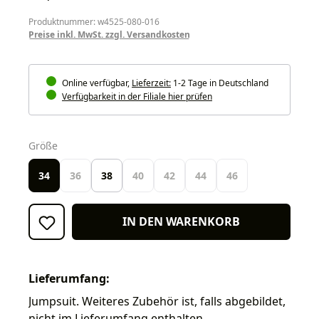
Produktnummer: w4525-080-016
Preise inkl. MwSt. zzgl. Versandkosten
Online verfügbar,
Lieferzeit:
1-2 Tage in Deutschland
Verfügbarkeit in der Filiale hier prüfen
auswählen
Größe
34
36
38
40
42
44
46
IN DEN WARENKORB
Lieferumfang:
Jumpsuit. Weiteres Zubehör ist, falls abgebildet,
nicht im Lieferumfang enthalten.