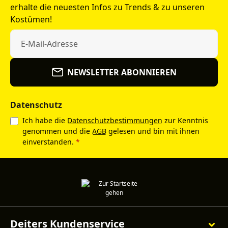
erhalte die neuesten Infos zu Trends & zu unseren
Kostümen!
NEWSLETTER ABONNIEREN
Datenschutz
Ich habe die
Datenschutzbestimmungen
zur Kenntnis
genommen und die
AGB
gelesen und bin mit ihnen
einverstanden.
*
Deiters Kundenservice