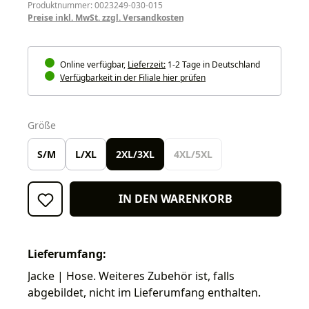
Produktnummer: 0023249-030-015
Preise inkl. MwSt. zzgl. Versandkosten
Online verfügbar,
Lieferzeit:
1-2 Tage in Deutschland
Verfügbarkeit in der Filiale hier prüfen
auswählen
Größe
S/M
L/XL
2XL/3XL
4XL/5XL
IN DEN WARENKORB
Lieferumfang:
Jacke | Hose. Weiteres Zubehör ist, falls
abgebildet, nicht im Lieferumfang enthalten.