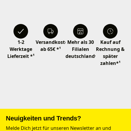
1-2
Versandkostenfrei
Mehr als 30
Kauf auf
Werktage
ab 65€ *¹
Filialen
Rechnung &
Lieferzeit *¹
deutschlandweit
später
zahlen*¹
Neuigkeiten und Trends?
Melde Dich jetzt für unseren Newsletter an und