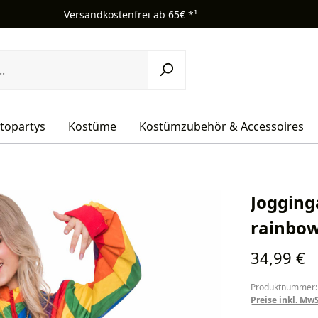
Versandkostenfrei ab 65€ *¹
topartys
Kostüme
Kostümzubehör & Accessoires
Jogging
rainbo
Regulärer Pr
34,99 €
Produktnummer:
Preise inkl. Mw