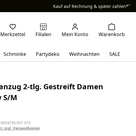
Kauf auf Rechnung & später zahlen*¹
Schminke
Partydeko
Weihnachten
SALE
anzug 2-tlg. Gestreift Damen
w S/M
eis:
 0024736-031-013
St. zzgl. Versandkosten