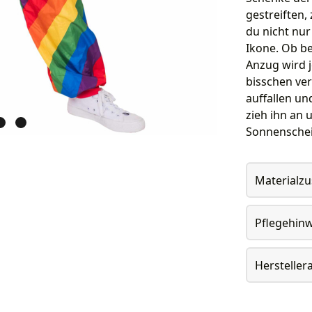
gestreiften,
du nicht nu
Ikone. Ob be
Anzug wird j
bisschen ver
auffallen un
zieh ihn an 
Sonnenschei
Materialz
Pflegehin
Herstelle