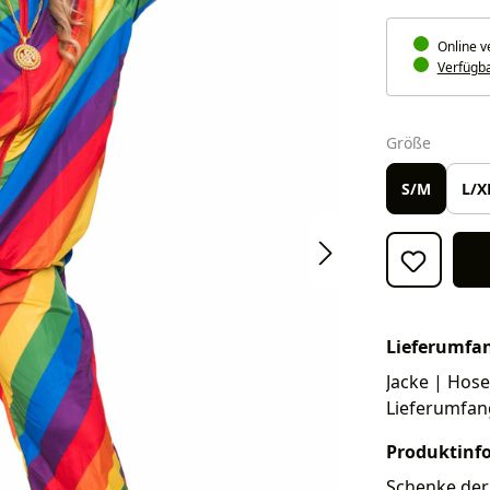
Online v
Verfügbar
auswäh
Größe
S/M
L/X
Lieferumfa
Jacke | Hose.
Lieferumfan
Produktinf
Schenke der