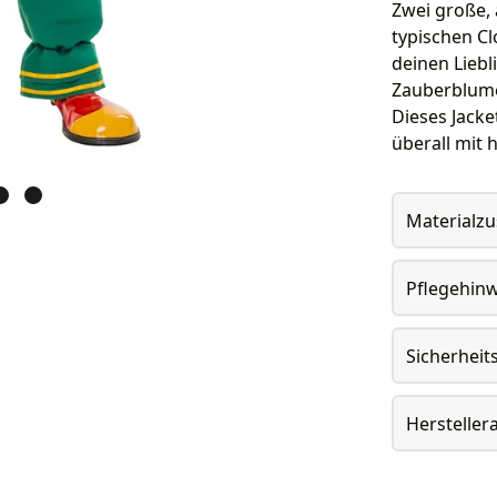
Zwei große, 
typischen Cl
deinen Liebl
Zauberblume
Dieses Jacke
überall mit h
Materialz
Pflegehin
Sicherheit
Herstelle