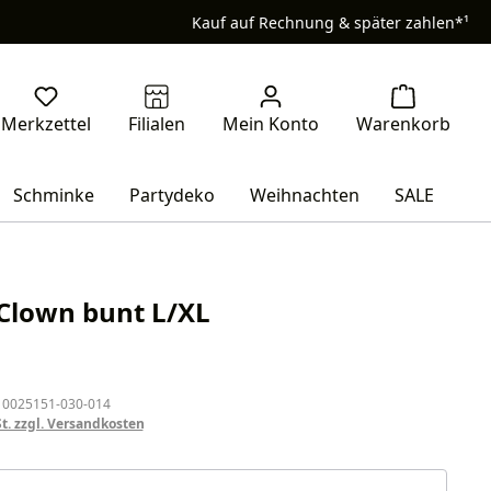
Kauf auf Rechnung & später zahlen*¹
Schminke
Partydeko
Weihnachten
SALE
 Clown bunt L/XL
eis:
 0025151-030-014
St. zzgl. Versandkosten