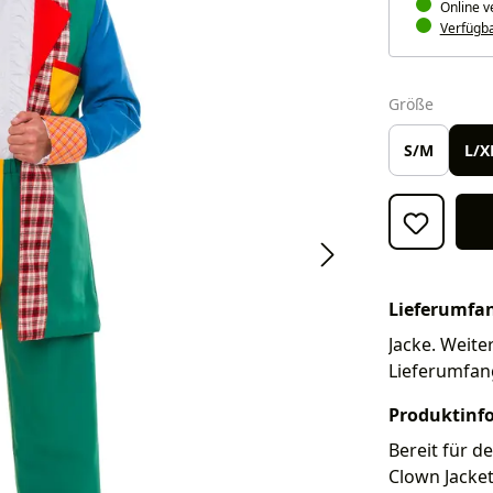
Online v
Verfügbar
auswäh
Größe
S/M
L/X
Lieferumfa
Jacke. Weiter
Lieferumfan
Produktinf
Bereit für d
Clown Jacket