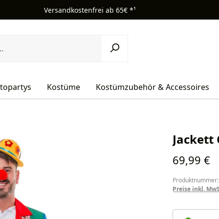
Versandkostenfrei ab 65€ *¹
topartys
Kostüme
Kostümzubehör & Accessoires
Jackett
Regulärer Pr
69,99 €
Produktnummer:
Preise inkl. Mw