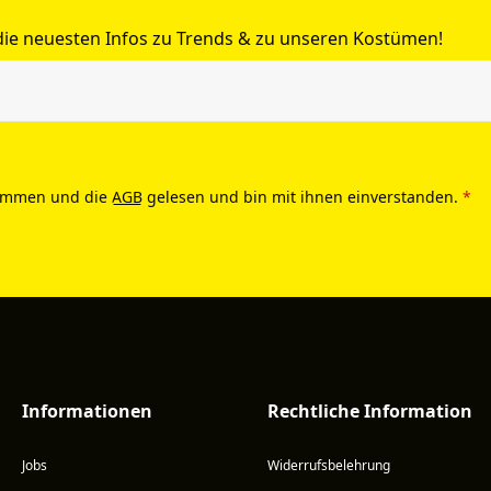
 die neuesten Infos zu Trends & zu unseren Kostümen!
ommen und die
AGB
gelesen und bin mit ihnen einverstanden.
*
Informationen
Rechtliche Information
Jobs
Widerrufsbelehrung