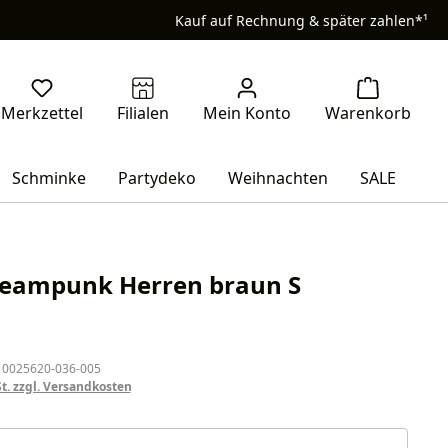
Kauf auf Rechnung & später zahlen*¹
Schminke
Partydeko
Weihnachten
SALE
teampunk Herren braun S
eis:
 0025620-036-005
St. zzgl. Versandkosten