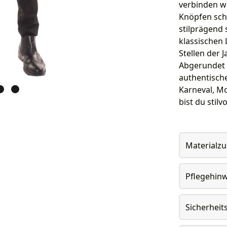
verbinden wo
Knöpfen schl
stilprägend 
klassischen
Stellen der 
Abgerundet 
authentisch
Karneval, M
bist du stil
Materialz
Pflegehin
Sicherheit