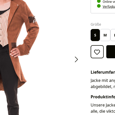
Online v
Verfügbar
auswäh
Größe
S
M
Lieferumfa
Jacke mit an
abgebildet, 
Produktinf
Unsere Jacke
alle, die vi