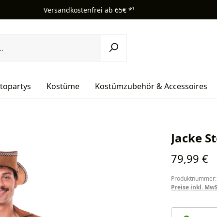
Versandkostenfrei ab 65€ *¹
topartys
Kostüme
Kostümzubehör & Accessoires
Jacke S
Regulärer Pr
79,99 €
Produktnummer:
Preise inkl. Mw