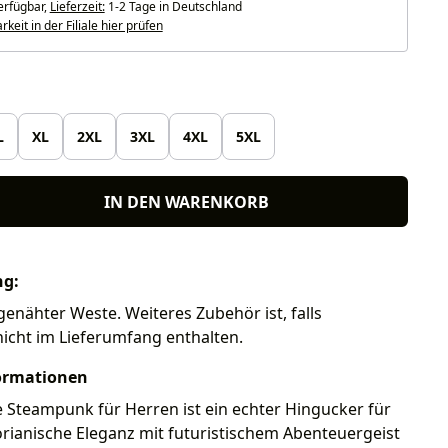
erfügbar,
Lieferzeit:
1-2 Tage in Deutschland
keit in der Filiale hier prüfen
len
L
XL
2XL
3XL
4XL
5XL
IN DEN WARENKORB
ng:
genähter Weste. Weiteres Zubehör ist, falls
nicht im Lieferumfang enthalten.
ormationen
 Steampunk für Herren ist ein echter Hingucker für
ktorianische Eleganz mit futuristischem Abenteuergeist