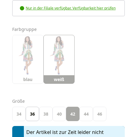
Nur in der Filiale verfügbar. Verfügbarkeit hier prüfen
auswählen
Farbgruppe
blau
weiß
auswählen
Größe
34
36
38
40
42
44
46
Der Artikel ist zur Zeit leider nicht