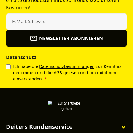
erhalte die neuesten Infos zu Trends & zu unseren
Kostümen!
NEWSLETTER ABONNIEREN
Datenschutz
Ich habe die
Datenschutzbestimmungen
zur Kenntnis
genommen und die
AGB
gelesen und bin mit ihnen
einverstanden.
*
Deiters Kundenservice