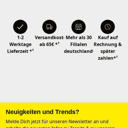
1-2
Versandkostenfrei
Mehr als 30
Kauf auf
Werktage
ab 65€ *¹
Filialen
Rechnung &
Lieferzeit *¹
deutschlandweit
später
zahlen*¹
Neuigkeiten und Trends?
Melde Dich jetzt für unseren Newsletter an und