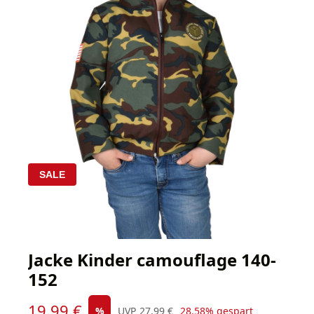
SALE
Jacke Kinder camouflage 140-
152
Verkaufspreis:
19,99 €
Regulärer Preis:
%
UVP
27,99 €
28.58% gespart