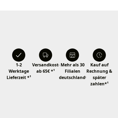
1-2
Versandkostenfrei
Mehr als 30
Kauf auf
Werktage
ab 65€ *¹
Filialen
Rechnung &
Lieferzeit *¹
deutschlandweit
später
zahlen*¹