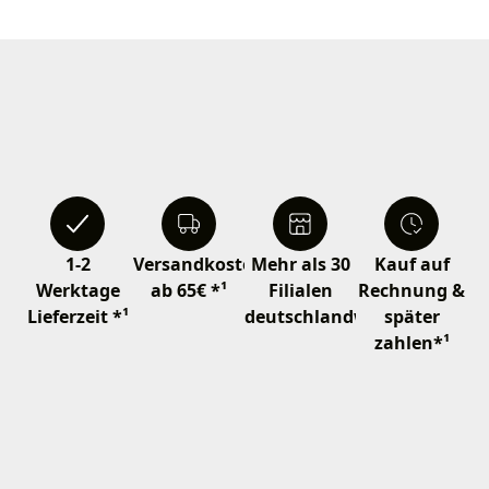
1-2
Versandkostenfrei
Mehr als 30
Kauf auf
Werktage
ab 65€ *¹
Filialen
Rechnung &
Lieferzeit *¹
deutschlandweit
später
zahlen*¹