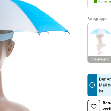
Nur in de
a
Farbgruppe
blau/weiß
Der Art
Mail b
ist.
Bena
verf