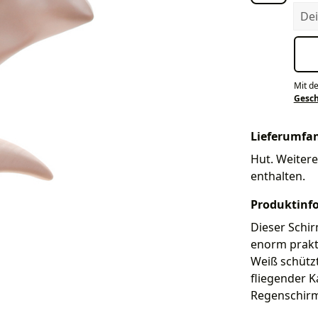
Dein
Mit d
Gesc
Lieferumfa
Hut. Weitere
enthalten.
Produktinf
Dieser Schir
enorm prakt
Weiß schützt
fliegender K
Regenschirm