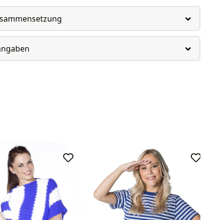
usammensetzung
rangaben