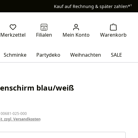
Kauf auf Rechnung & später zahlen*¹
Schminke
Partydeko
Weihnachten
SALE
enschirm blau/weiß
eis:
 00681-025-000
St. zzgl. Versandkosten