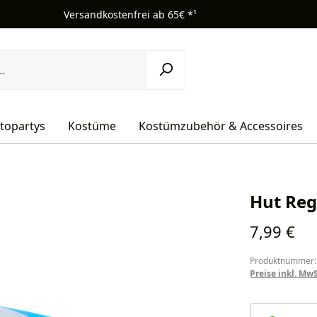
Versandkostenfrei ab 65€ *¹
topartys
Kostüme
Kostümzubehör & Accessoires
Hut Reg
Regulärer Pr
7,99 €
Produktnummer:
Preise inkl. Mw