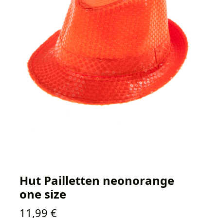
Hut Pailletten neonorange
one size
Regulärer Preis:
11,99 €