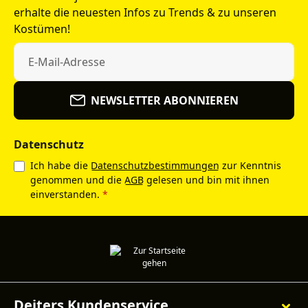
erhalte die neuesten Infos zu Trends & zu unseren
Kostümen!
NEWSLETTER ABONNIEREN
Datenschutz
Ich habe die
Datenschutzbestimmungen
zur Kenntnis
genommen und die
AGB
gelesen und bin mit ihnen
einverstanden.
*
Deiters Kundenservice