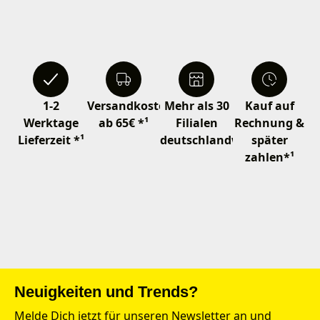
1-2
Versandkostenfrei
Mehr als 30
Kauf auf
Werktage
ab 65€ *¹
Filialen
Rechnung &
Lieferzeit *¹
deutschlandweit
später
zahlen*¹
Neuigkeiten und Trends?
Melde Dich jetzt für unseren Newsletter an und