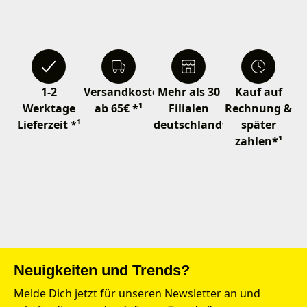
1-2
Versandkostenfrei
Mehr als 30
Kauf auf
Werktage
ab 65€ *¹
Filialen
Rechnung &
Lieferzeit *¹
deutschlandweit
später
zahlen*¹
Neuigkeiten und Trends?
Melde Dich jetzt für unseren Newsletter an und