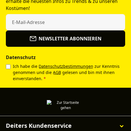
erhalte die neuesten Infos zu Trends & zu unseren
Kostümen!
NEWSLETTER ABONNIEREN
Datenschutz
Ich habe die
Datenschutzbestimmungen
zur Kenntnis
genommen und die
AGB
gelesen und bin mit ihnen
einverstanden.
*
Deiters Kundenservice