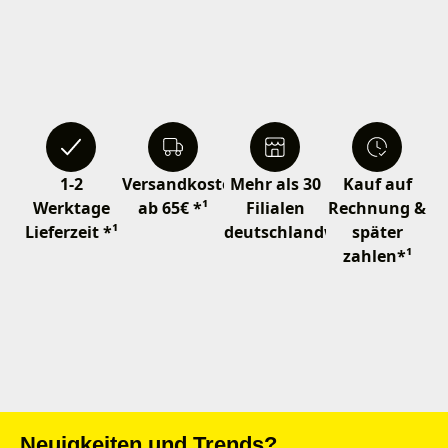
1-2
Versandkostenfrei
Mehr als 30
Kauf auf
Werktage
ab 65€ *¹
Filialen
Rechnung &
Lieferzeit *¹
deutschlandweit
später
zahlen*¹
Neuigkeiten und Trends?