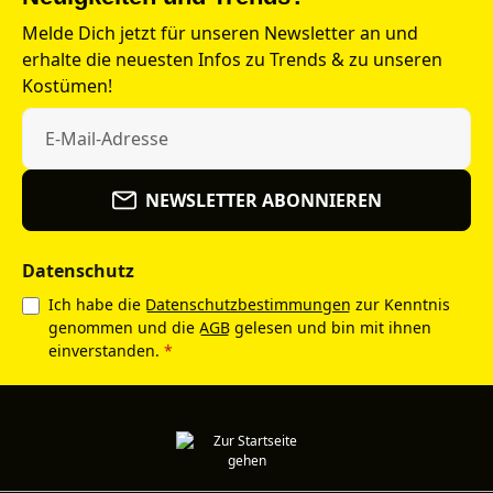
Melde Dich jetzt für unseren Newsletter an und
erhalte die neuesten Infos zu Trends & zu unseren
Kostümen!
NEWSLETTER ABONNIEREN
Datenschutz
Ich habe die
Datenschutzbestimmungen
zur Kenntnis
genommen und die
AGB
gelesen und bin mit ihnen
einverstanden.
*