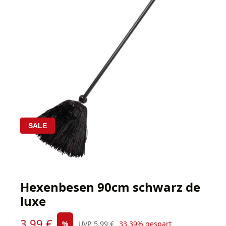
SALE
Hexenbesen 90cm schwarz de
luxe
Verkaufspreis:
3,99 €
Regulärer Preis:
%
UVP
5,99 €
33.39% gespart