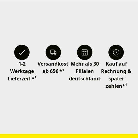
1-2
Versandkostenfrei
Mehr als 30
Kauf auf
Werktage
ab 65€ *¹
Filialen
Rechnung &
Lieferzeit *¹
deutschlandweit
später
zahlen*¹