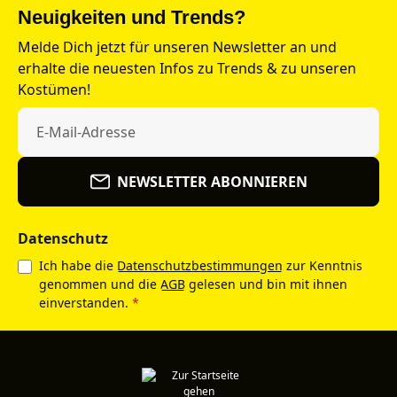
Neuigkeiten und Trends?
Melde Dich jetzt für unseren Newsletter an und
erhalte die neuesten Infos zu Trends & zu unseren
Kostümen!
NEWSLETTER ABONNIEREN
Datenschutz
Ich habe die
Datenschutzbestimmungen
zur Kenntnis
genommen und die
AGB
gelesen und bin mit ihnen
einverstanden.
*