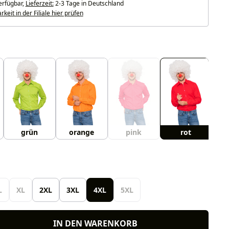
erfügbar,
Lieferzeit:
2-3 Tage in Deutschland
keit in der Filiale hier prüfen
uswählen
grün
orange
pink
rot
len
L
XL
2XL
3XL
4XL
5XL
IN DEN WARENKORB