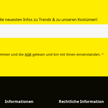
 die neuesten Infos zu Trends & zu unseren Kostümen!
ommen und die
AGB
gelesen und bin mit ihnen einverstanden.
*
Informationen
Rechtliche Information