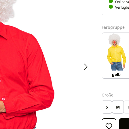
Online v
Verfügbar
a
Farbgruppe
gelb
auswäh
Größe
S
M