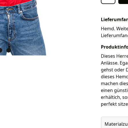
Lieferumfa
Hemd. Weiter
Lieferumfan
Produktinf
Dieses Herre
Anlässe. Ega
gehst oder D
dieses Hemd
machen dies
einen günsti
erhältich, s
perfekt sitz
Materialz