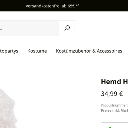
Versandkostenfrei ab 65€ *¹
topartys
Kostüme
Kostümzubehör & Accessoires
Hemd He
Regulärer Pr
34,99 €
Produktnummer:
Preise inkl. Mw