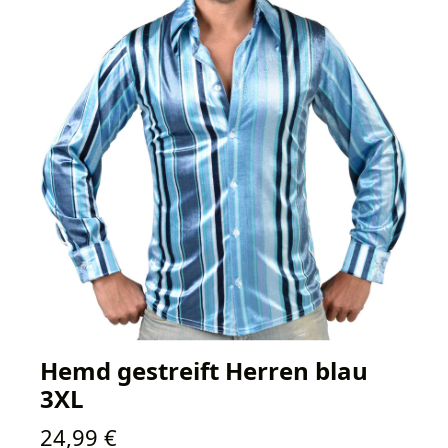
Hemd gestreift Herren blau
3XL
Regulärer Preis:
24,99 €