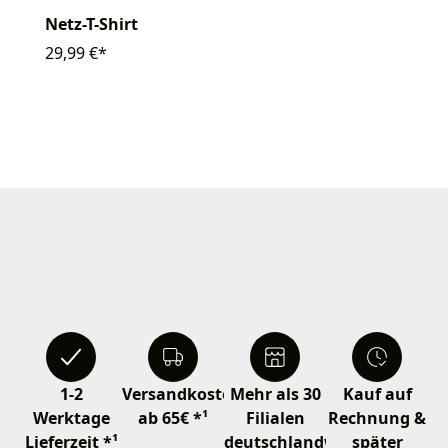
Netz-T-Shirt
29,99 €*
1-2
Versandkostenfrei
Mehr als 30
Kauf auf
Werktage
ab 65€ *¹
Filialen
Rechnung &
Lieferzeit *¹
deutschlandweit
später