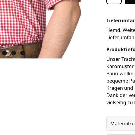
Lieferumfa
Hemd. Weiter
Lieferumfan
Produktinf
Unser Trach
Karomuster 
Baumwollmis
bequeme Pass
Kragen und 
Dank der ve
vielseitig z
Materialz