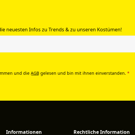
 die neuesten Infos zu Trends & zu unseren Kostümen!
ommen und die
AGB
gelesen und bin mit ihnen einverstanden.
*
Informationen
Rechtliche Information