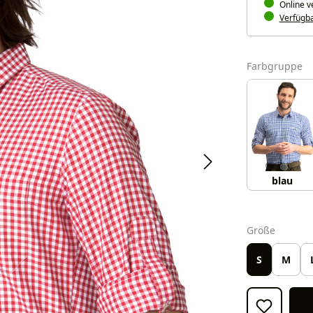
Online v
Verfügbar
a
Farbgruppe
blau
auswäh
Größe
S
M