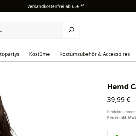
Versandkostenfrei ab 65€ *¹
topartys
Kostüme
Kostümzubehör & Accessoires
Hemd Ca
Regulärer Pr
39,99 €
Produktnummer:
Preise inkl. Mw