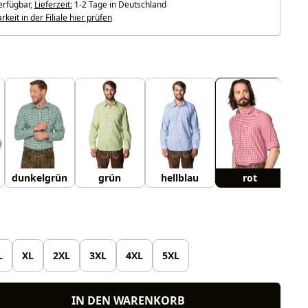
erfügbar,
Lieferzeit:
1-2 Tage in Deutschland
keit in der Filiale hier prüfen
uswählen
dunkelgrün
grün
hellblau
rot
w
len
L
XL
2XL
3XL
4XL
5XL
IN DEN WARENKORB