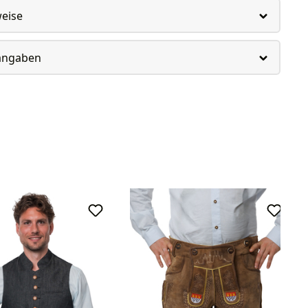
weise
rangaben