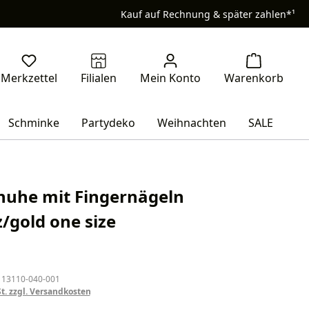
Kauf auf Rechnung & später zahlen*¹
Schminke
Partydeko
Weihnachten
SALE
uhe mit Fingernägeln
/gold one size
eis:
 13110-040-001
St. zzgl. Versandkosten