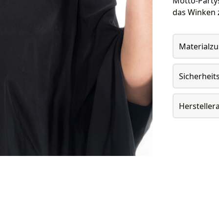
Motto-Partys
das Winken 
Materialz
Sicherheit
Herstelle