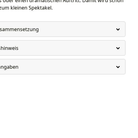
 oder einen dramatischen Auftritt. Damit wird schon
zum kleinen Spektakel.
usammensetzung
shinweis
rangaben