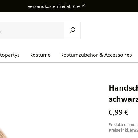
Versandkostenfrei ab 65€ *¹
topartys
Kostüme
Kostümzubehör & Accessoires
Handsch
schwarz
Regulärer Pr
6,99 €
Produktnummer:
Preise inkl. Mw