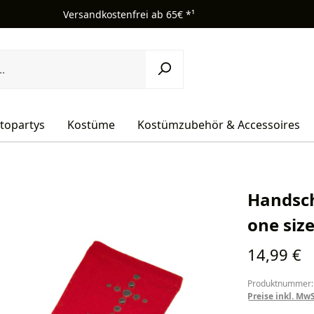
Versandkostenfrei ab 65€ *¹
topartys
Kostüme
Kostümzubehör & Accessoires
Handsch
one siz
Regulärer Pr
14,99 €
Produktnummer:
Preise inkl. Mw