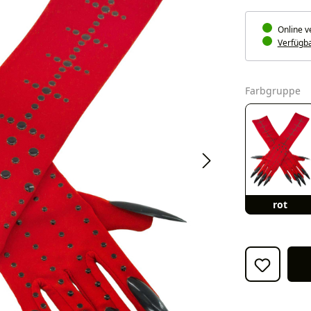
Online v
Verfügbar
a
Farbgruppe
rot