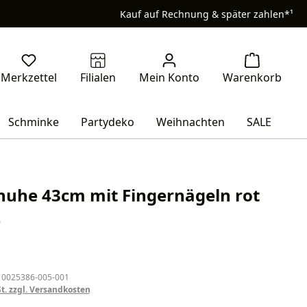
Kauf auf Rechnung & später zahlen*¹
Schminke
Partydeko
Weihnachten
SALE
uhe 43cm mit Fingernägeln rot
e
eis:
 0025386-005-001
St. zzgl. Versandkosten