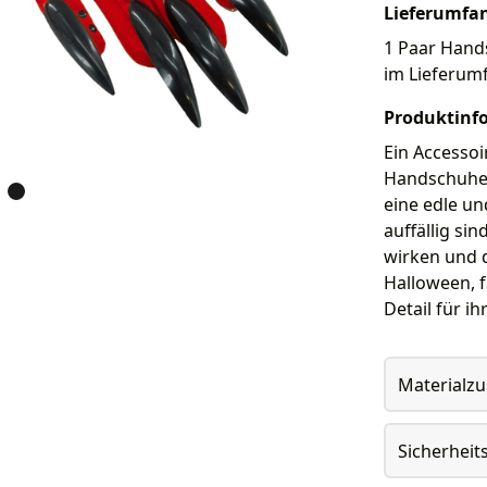
Lieferumfa
1 Paar Hands
im Lieferum
Produktinf
Ein Accesso
Handschuhe s
eine edle un
auffällig si
wirken und d
Halloween, f
Detail für i
Materialz
Sicherheit