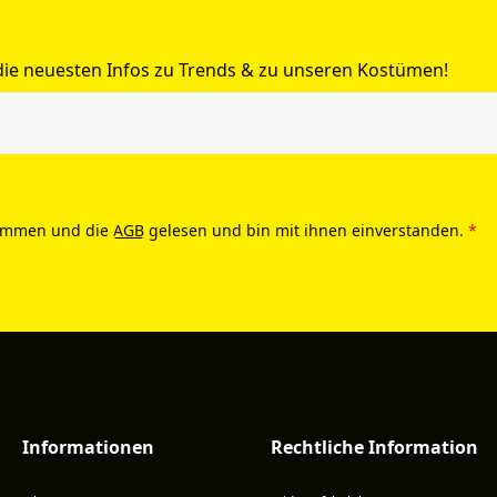
 die neuesten Infos zu Trends & zu unseren Kostümen!
ommen und die
AGB
gelesen und bin mit ihnen einverstanden.
*
Informationen
Rechtliche Information