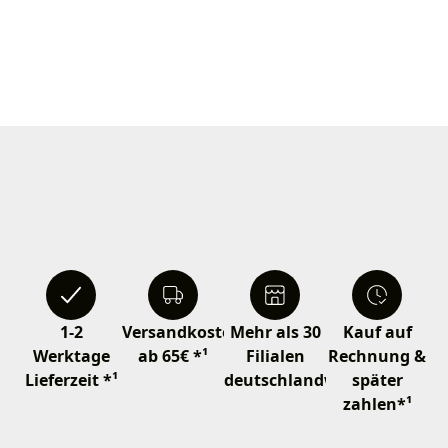
1-2
Versandkostenfrei
Mehr als 30
Kauf auf
Werktage
ab 65€ *¹
Filialen
Rechnung &
Lieferzeit *¹
deutschlandweit
später
zahlen*¹