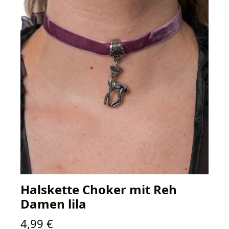
Halskette Choker mit Reh
Damen lila
Regulärer Preis:
4,99 €