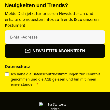
Neuigkeiten und Trends?
Melde Dich jetzt für unseren Newsletter an und
erhalte die neuesten Infos zu Trends & zu unseren
Kostümen!
NEWSLETTER ABONNIEREN
Datenschutz
Ich habe die
Datenschutzbestimmungen
zur Kenntnis
genommen und die
AGB
gelesen und bin mit ihnen
einverstanden.
*