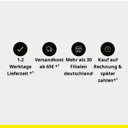
1-2
Versandkostenfrei
Mehr als 30
Kauf auf
Werktage
ab 65€ *¹
Filialen
Rechnung &
Lieferzeit *¹
deutschlandweit
später
zahlen*¹