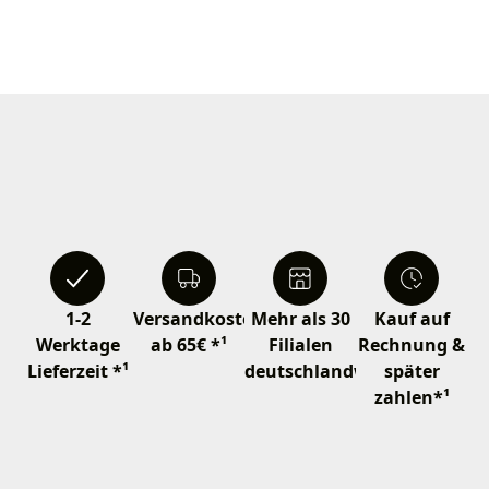
1-2
Versandkostenfrei
Mehr als 30
Kauf auf
Werktage
ab 65€ *¹
Filialen
Rechnung &
Lieferzeit *¹
deutschlandweit
später
zahlen*¹