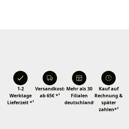
1-2
Versandkostenfrei
Mehr als 30
Kauf auf
Werktage
ab 65€ *¹
Filialen
Rechnung &
Lieferzeit *¹
deutschlandweit
später
zahlen*¹