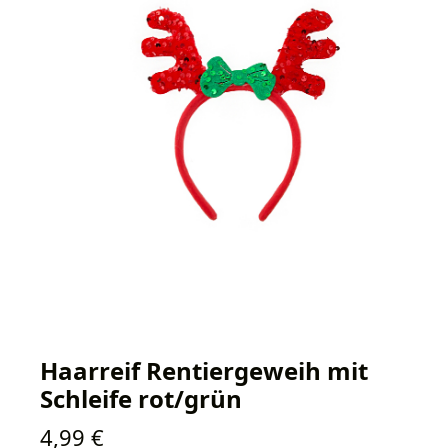
Haarreif Rentiergeweih mit
Schleife rot/grün
Regulärer Preis:
4,99 €