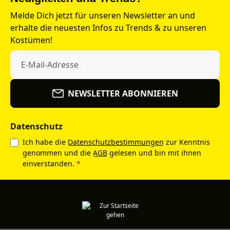
Melde Dich jetzt für unseren Newsletter an und
erhalte die neuesten Infos zu Trends & zu unseren
Kostümen!
NEWSLETTER ABONNIEREN
Datenschutz
Ich habe die
Datenschutzbestimmungen
zur Kenntnis
genommen und die
AGB
gelesen und bin mit ihnen
einverstanden.
*