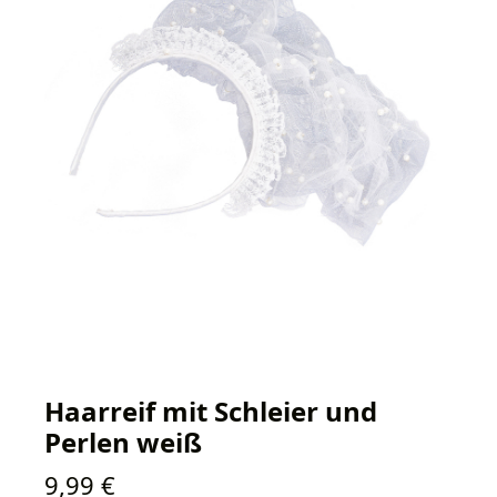
Haarreif mit Schleier und
Perlen weiß
Regulärer Preis:
9,99 €