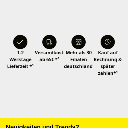
1-2
Versandkostenfrei
Mehr als 30
Kauf auf
Werktage
ab 65€ *¹
Filialen
Rechnung &
Lieferzeit *¹
deutschlandweit
später
zahlen*¹
Neuigkeiten und Trends?