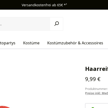
Versandkostenfrei ab 65€ *¹
topartys
Kostüme
Kostümzubehör & Accessoires
Haarrei
Regulärer Pr
9,99 €
Produktnummer:
Preise inkl. Mw