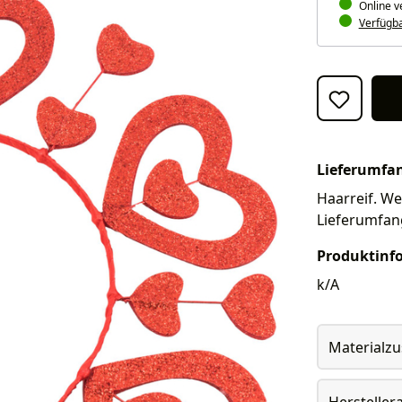
Online v
Verfügbar
Lieferumfa
Haarreif. Wei
Lieferumfan
Produktinf
k/A
Materialz
Herstelle