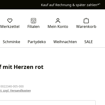
Kauf auf Rechnung & später zahlen*¹
Schminke
Partydeko
Weihnachten
SALE
f mit Herzen rot
eis:
 0022340-005-000
St. zzgl. Versandkosten