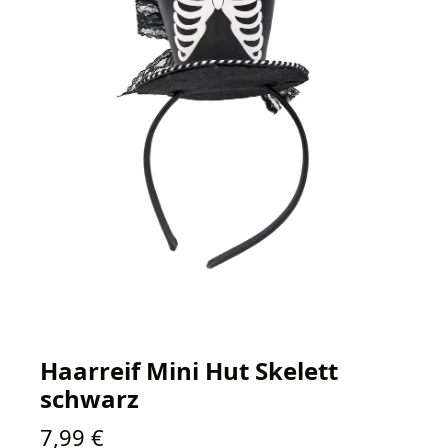
Haarreif Mini Hut Skelett
schwarz
Regulärer Preis:
7,99 €