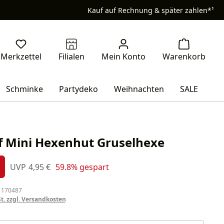
Kauf auf Rechnung & später zahlen*¹
Schminke
Partydeko
Weihnachten
SALE
f Mini Hexenhut Gruselhexe
s:
Regulärer Preis:
UVP
4,95 €
59.8% gespart
%
 170487
St. zzgl. Versandkosten