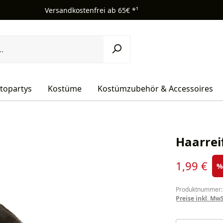
Versandkostenfrei ab 65€ *¹
topartys
Kostüme
Kostümzubehör & Accessoires
Haarrei
Verkaufsprei
1,99 €
Produktnummer:
Preise inkl. Mw