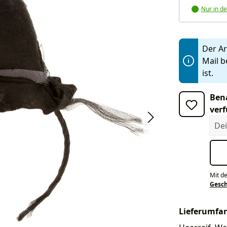
Nur in de
Der Art
Mail b
ist.
Bena
verf
Dein
Mit d
Gesc
Lieferumfa