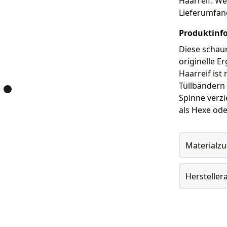
Haarreif. Wei
Lieferumfan
Produktinf
Diese schau
originelle E
Haarreif ist
Tüllbändern 
Spinne verzi
als Hexe ode
Materialz
Herstelle