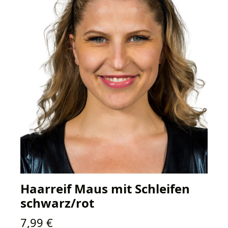
Haarreif Maus mit Schleifen
schwarz/rot
Regulärer Preis:
7,99 €