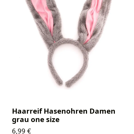
Haarreif Hasenohren Damen
grau one size
Regulärer Preis:
6,99 €