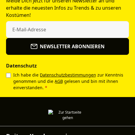
Melde Dich jetzt für unseren Newsletter an und
erhalte die neuesten Infos zu Trends & zu unseren
Kostümen!
NEWSLETTER ABONNIEREN
Datenschutz
Ich habe die
Datenschutzbestimmungen
zur Kenntnis
genommen und die
AGB
gelesen und bin mit ihnen
einverstanden.
*