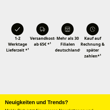
1-2
Versandkostenfrei
Mehr als 30
Kauf auf
Werktage
ab 65€ *¹
Filialen
Rechnung &
Lieferzeit *¹
deutschlandweit
später
zahlen*¹
Neuigkeiten und Trends?