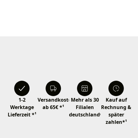
1-2
Versandkostenfrei
Mehr als 30
Kauf auf
Werktage
ab 65€ *¹
Filialen
Rechnung &
Lieferzeit *¹
deutschlandweit
später
zahlen*¹