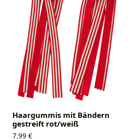
Haargummis mit Bändern
gestreift rot/weiß
Regulärer Preis:
7,99 €