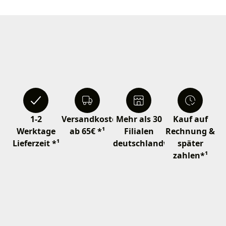
1-2
Versandkostenfrei
Mehr als 30
Kauf auf
Werktage
ab 65€ *¹
Filialen
Rechnung &
Lieferzeit *¹
deutschlandweit
später
zahlen*¹