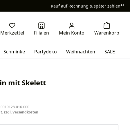
Kauf auf Rechnung & später zahlen*¹
Schminke
Partydeko
Weihnachten
SALE
in mit Skelett
eis:
 0019128-016-000
St. zzgl. Versandkosten