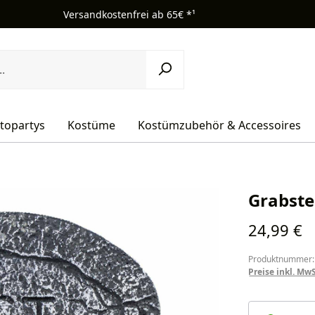
Versandkostenfrei ab 65€ *¹
topartys
Kostüme
Kostümzubehör & Accessoires
Grabste
Regulärer Pr
24,99 €
Produktnummer:
Preise inkl. Mw