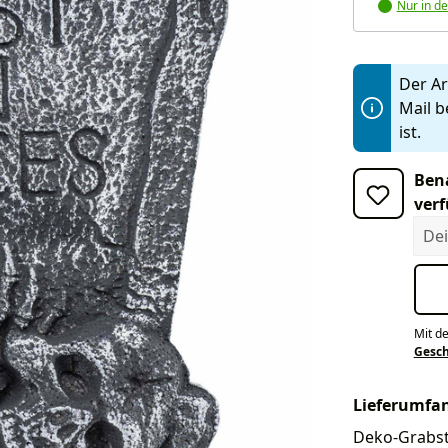
Nur in de
Der Art
Mail b
ist.
Bena
verf
Dein
Mit d
Gesc
Lieferumfa
Deko-Grabste