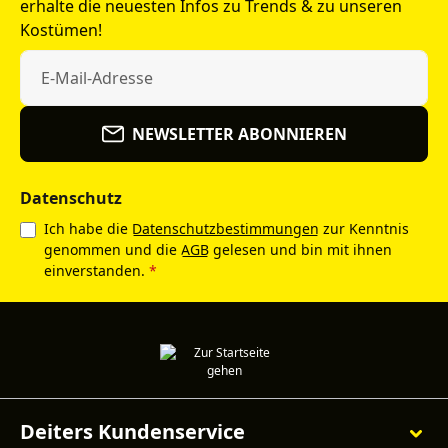
erhalte die neuesten Infos zu Trends & zu unseren
Kostümen!
NEWSLETTER ABONNIEREN
Datenschutz
Ich habe die
Datenschutzbestimmungen
zur Kenntnis
genommen und die
AGB
gelesen und bin mit ihnen
einverstanden.
*
Deiters Kundenservice