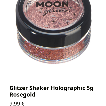
Glitzer Shaker Holographic 5g
Rosegold
Regulärer Preis:
9,99 €