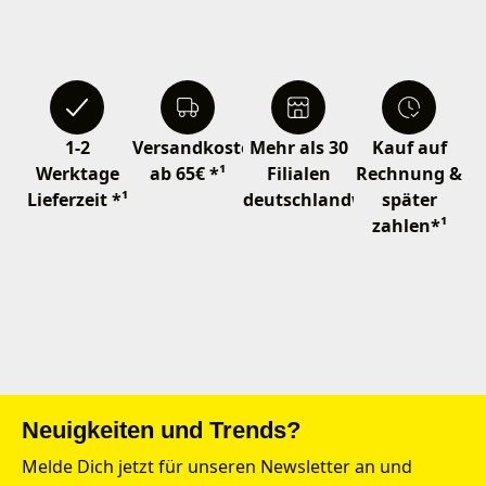
1-2
Versandkostenfrei
Mehr als 30
Kauf auf
Werktage
ab 65€ *¹
Filialen
Rechnung &
Lieferzeit *¹
deutschlandweit
später
zahlen*¹
Neuigkeiten und Trends?
Melde Dich jetzt für unseren Newsletter an und