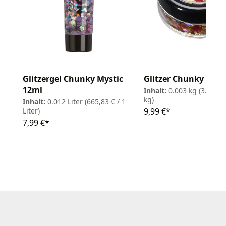
Glitzergel Chunky Mystic
Glitzer Chunky Myst
12ml
Inhalt:
0.003 kg
(3.330,0
kg)
Inhalt:
0.012 Liter
(665,83 € / 1
Liter)
9,99 €*
7,99 €*