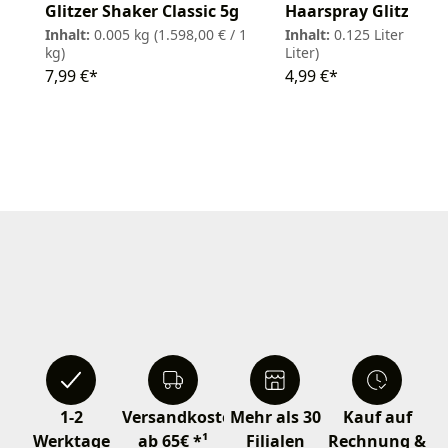
Glitzer Shaker Classic 5g
Haarspray Glitzer 1
Inhalt:
0.005 kg
(1.598,00 € / 1
Inhalt:
0.125 Liter
(39,92
kg)
Liter)
7,99 €*
4,99 €*
1-2
Versandkostenfrei
Mehr als 30
Kauf auf
Werktage
ab 65€ *¹
Filialen
Rechnung &