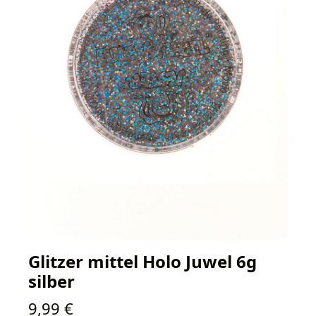
Glitzer mittel Holo Juwel 6g
silber
Regulärer Preis:
9,99 €