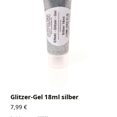
Glitzer-Gel 18ml silber
Regulärer Preis:
7,99 €