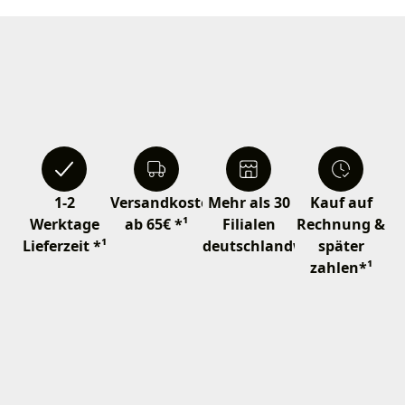
1-2
Versandkostenfrei
Mehr als 30
Kauf auf
Werktage
ab 65€ *¹
Filialen
Rechnung &
Lieferzeit *¹
deutschlandweit
später
zahlen*¹