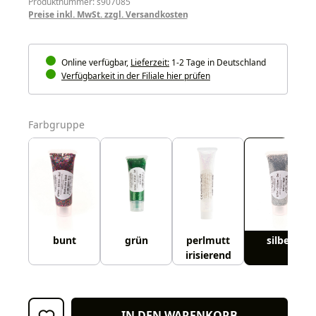
Produktnummer: s907085
Preise inkl. MwSt. zzgl. Versandkosten
Online verfügbar,
Lieferzeit:
1-2 Tage in Deutschland
Verfügbarkeit in der Filiale hier prüfen
auswählen
Farbgruppe
bunt
grün
perlmutt
silber
irisierend
IN DEN WARENKORB