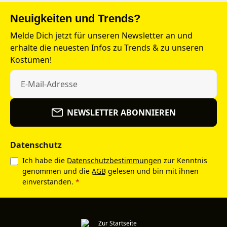
Neuigkeiten und Trends?
Melde Dich jetzt für unseren Newsletter an und
erhalte die neuesten Infos zu Trends & zu unseren
Kostümen!
NEWSLETTER ABONNIEREN
Datenschutz
Ich habe die
Datenschutzbestimmungen
zur Kenntnis
genommen und die
AGB
gelesen und bin mit ihnen
einverstanden.
*