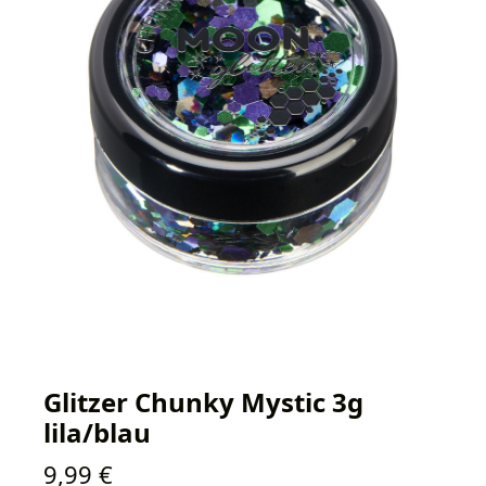
Glitzer Chunky Mystic 3g
lila/blau
Regulärer Preis:
9,99 €