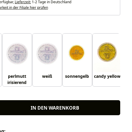
erfügbar,
Lieferzeit:
1-2 Tage in Deutschland
keit in der Filiale hier prüfen
uswählen
perlmutt
weiß
sonnengelb
candy yellow
i
irisierend
IN DEN WARENKORB
ng: