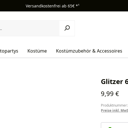
Versandkostenfrei ab 65€ *¹
topartys
Kostüme
Kostümzubehör & Accessoires
Glitzer 
Regulärer Pr
9,99 €
Produktnummer:
Preise inkl. Mw