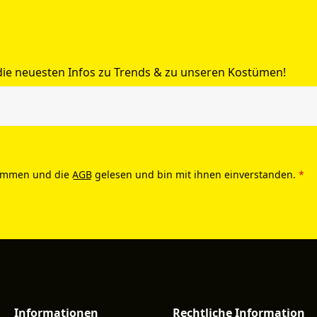
 die neuesten Infos zu Trends & zu unseren Kostümen!
ommen und die
AGB
gelesen und bin mit ihnen einverstanden.
*
Informationen
Rechtliche Information