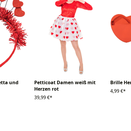
etta und
Petticoat Damen weiß mit
Brille H
Herzen rot
4,99 €*
39,99 €*