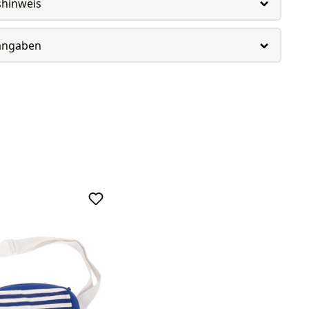
shinweis
rangaben