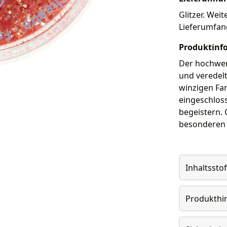
Glitzer. Weit
Lieferumfan
Produktinf
Der hochwert
und veredelt
winzigen Far
eingeschlos
begeistern. 
besonderen 
Inhaltsstof
Produkthi