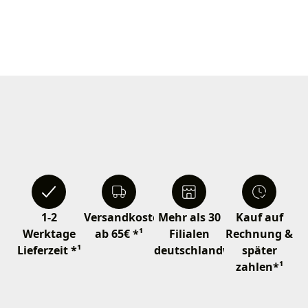
1-2
Versandkostenfrei
Mehr als 30
Kauf auf
Werktage
ab 65€ *¹
Filialen
Rechnung &
Lieferzeit *¹
deutschlandweit
später
zahlen*¹