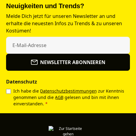
Neuigkeiten und Trends?
Melde Dich jetzt für unseren Newsletter an und
erhalte die neuesten Infos zu Trends & zu unseren
Kostümen!
NEWSLETTER ABONNIEREN
Datenschutz
Ich habe die
Datenschutzbestimmungen
zur Kenntnis
genommen und die
AGB
gelesen und bin mit ihnen
einverstanden.
*