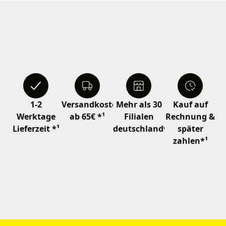
1-2
Versandkostenfrei
Mehr als 30
Kauf auf
Werktage
ab 65€ *¹
Filialen
Rechnung &
Lieferzeit *¹
deutschlandweit
später
zahlen*¹