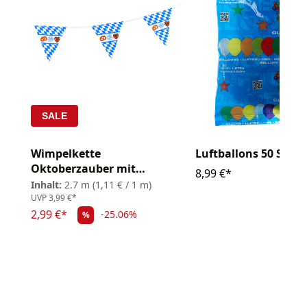
SALE
Wimpelkette
Luftballons 50 Stk.
Oktoberzauber mit
8,99 €*
Motiven 2,70m
Inhalt:
2.7 m
(1,11 € / 1 m)
UVP
3,99 €*
2,99 €*
-25.06%
%