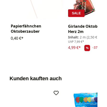
SALE
Papierfähnchen
Girlande Oktoberza
Oktoberzauber
Herz 2m
Inhalt:
2 m
(2,50 € / 1 m
0,40 €*
UVP
7,99 €*
4,99 €*
-37.55%
%
Kunden kauften auch