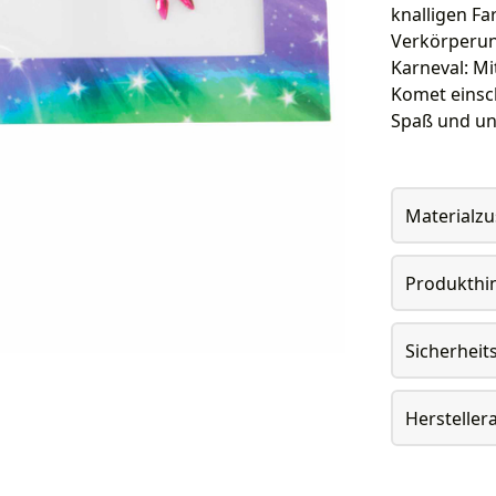
knalligen F
Verkörperung
Karneval: Mi
Komet einsch
Spaß und un
Materialz
Produkthi
Sicherheit
Herstelle