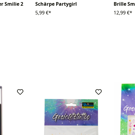
r Smilie 2
Schärpe Partygirl
Brille S
5,99 €*
12,99 €*