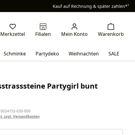
Kauf auf Rechnung & später zahlen*¹
Schminke
Partydeko
Weihnachten
SALE
sstrasssteine Partygirl bunt
eis:
 0024152-030-000
St. zzgl. Versandkosten