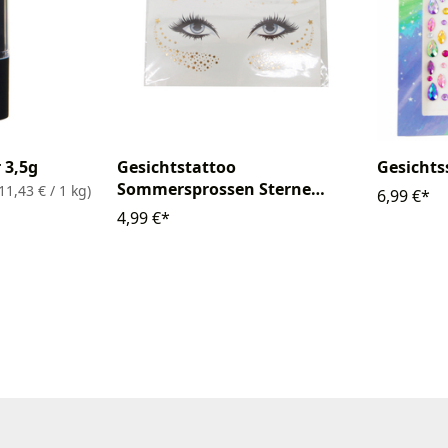
r 3,5g
Gesichtstattoo
Gesichts
Sommersprossen Sterne
11,43 € / 1 kg)
6,99 €*
Metallic
4,99 €*