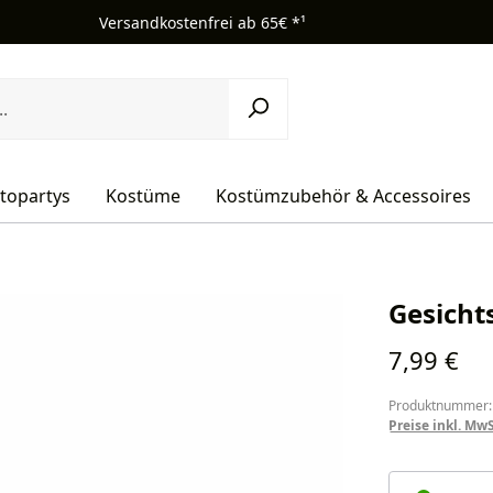
Versandkostenfrei ab 65€ *¹
topartys
Kostüme
Kostümzubehör & Accessoires
Gesicht
Regulärer Pr
7,99 €
Produktnummer:
Preise inkl. Mw