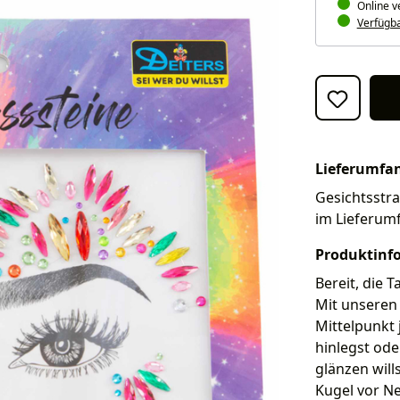
Online v
Verfügbar
Lieferumfa
Gesichtsstra
im Lieferum
Produktinf
Bereit, die 
Mit unseren
Mittelpunkt 
hinlegst ode
glänzen will
Kugel vor Ne