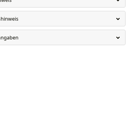
shinweis
rangaben