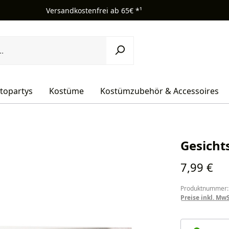
Versandkostenfrei ab 65€ *¹
topartys
Kostüme
Kostümzubehör & Accessoires
Gesicht
Regulärer Pr
7,99 €
Produktnummer:
Preise inkl. Mw