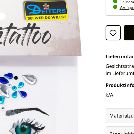
Online v
Verfügbar
Lieferumfa
Gesichtsstra
im Lieferum
Produktinf
k/A
Materialz
Produkthi