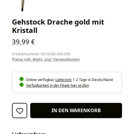
Gehstock Drache gold mit
Kristall
Regulärer Preis:
39,99 €
Produktnummer: 0016586-040-000
Preise inkl. MwSt. zzgl. Versandkosten
Online verfügbar,
Lieferzeit:
1-2 Tage in Deutschland
Verfügbarkeit in der Filiale hier prüfen
IN DEN WARENKORB