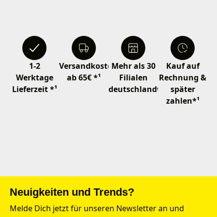
1-2
Versandkostenfrei
Mehr als 30
Kauf auf
Werktage
ab 65€ *¹
Filialen
Rechnung &
Lieferzeit *¹
deutschlandweit
später
zahlen*¹
Neuigkeiten und Trends?
Melde Dich jetzt für unseren Newsletter an und