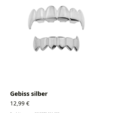
Gebiss silber
Regulärer Preis:
12,99 €