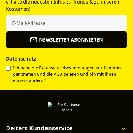
erhalte die neuesten Infos zu Trends & zu unseren
Kostümen!
NEWSLETTER ABONNIEREN
Datenschutz
Ich habe die
Datenschutzbestimmungen
zur Kenntnis
genommen und die
AGB
gelesen und bin mit ihnen
einverstanden.
*
Deiters Kundenservice