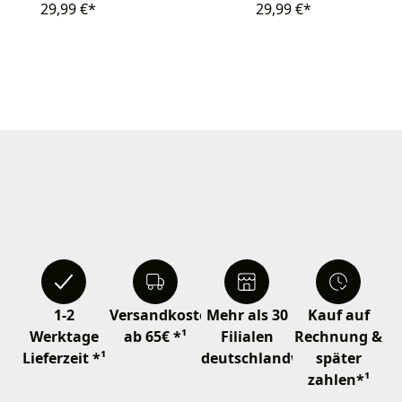
29,99 €*
29,99 €*
1-2
Versandkostenfrei
Mehr als 30
Kauf auf
Werktage
ab 65€ *¹
Filialen
Rechnung &
Lieferzeit *¹
deutschlandweit
später
zahlen*¹