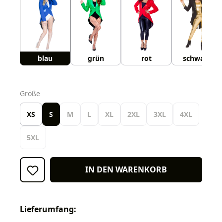
blau
grün
rot
schwarz
auswählen
Größe
XS
S
M
L
XL
2XL
3XL
4XL
5XL
IN DEN WARENKORB
Lieferumfang: