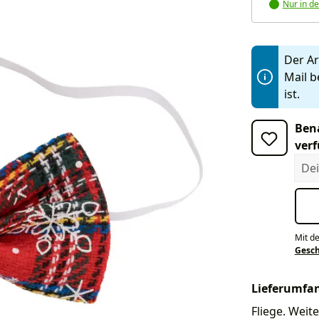
Nur in de
Der Art
Mail b
ist.
Bena
verf
Dein
Mit d
Gesc
Lieferumfa
Fliege. Weite