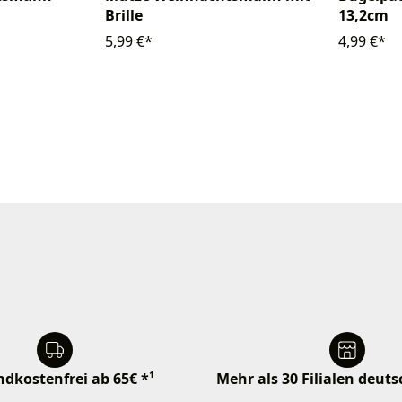
Brille
13,2cm
5,99 €*
4,99 €*
dkostenfrei ab 65€ *¹
Mehr als 30 Filialen deut