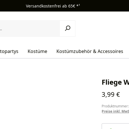
Versandkostenfrei ab 65€ *¹
topartys
Kostüme
Kostümzubehör & Accessoires
Fliege 
Regulärer Pr
3,99 €
Produktnummer:
Preise inkl. Mw