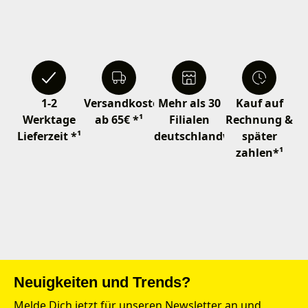
1-2
Versandkostenfrei
Mehr als 30
Kauf auf
Werktage
ab 65€ *¹
Filialen
Rechnung &
Lieferzeit *¹
deutschlandweit
später
zahlen*¹
Neuigkeiten und Trends?
Melde Dich jetzt für unseren Newsletter an und