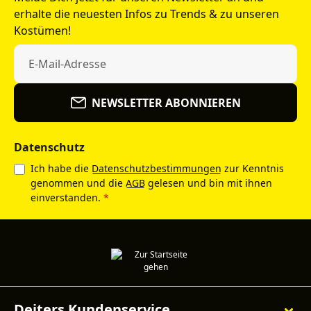
erhalte die neuesten Infos zu Trends & zu unseren
Kostümen!
NEWSLETTER ABONNIEREN
Datenschutz
Ich habe die
Datenschutzbestimmungen
zur Kenntnis
genommen und die
AGB
gelesen und bin mit ihnen
einverstanden.
*
Deiters Kundenservice